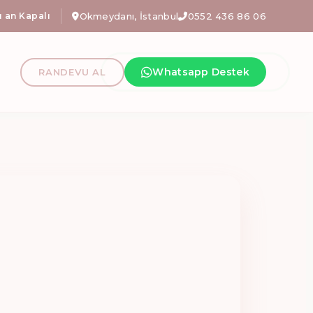
şime geçin!
 an Kapalı
Okmeydanı, İstanbul
Reformer, Hamile Pilatesi, Fizyoterapi ve Kli
0552 436 86 06
nı En İyi Refo
Whatsapp Destek
RANDEVU AL
fizyoterapi, hamile pilatesi İstanbul, fonksiyonel egze