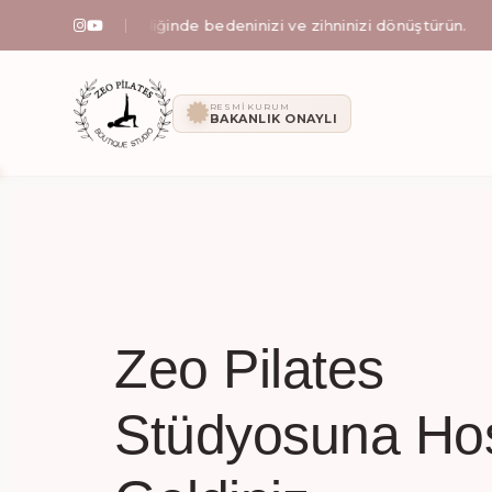
klı rehberliğinde bedeninizi ve zihninizi dönüştürün.
İl
Zeo Pilates: İ
RESMI KURUM
BAKANLIK ONAYLI
Zeynep Işıklı yönetimindeki Zeo Pilates stüdyosunda; al
Zeo Pilates
Stüdyosuna Ho