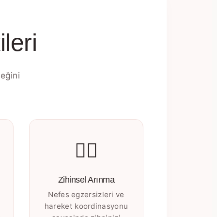
leri
eğini
🧘‍♀️
Zihinsel Arınma
Nefes egzersizleri ve
hareket koordinasyonu