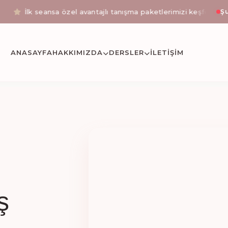
k seansa özel avantajlı tanışma paketlerimizi keşfetmek için ileti
Şu
stanbul Okmeyda
ANASAYFA
HAKKIMIZDA
DERSLER
İLETIŞİM
etli reformer pilates, klinik pilates uzmanı eşliğinde 
ş