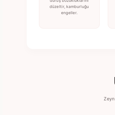
duruş bozukluklarını
düzeltir, kamburluğu
engeller.
Zeyne