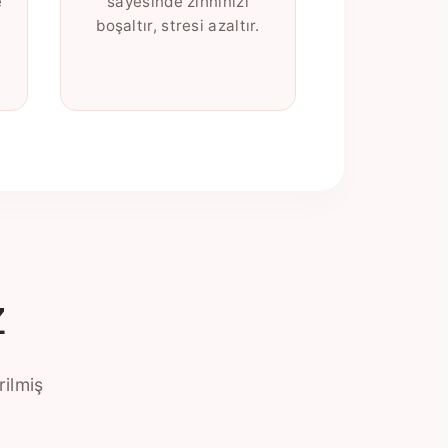
e
sayesinde zihninizi
boşaltır, stresi azaltır.
z
rilmiş