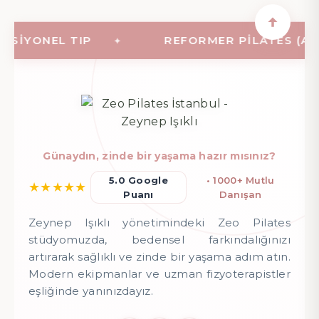
IYONEL TIP
REFORMER PILATES (ALETL
Günaydın, zinde bir yaşama hazır mısınız?
5.0 Google
• 1000+ Mutlu
★
★
★
★
★
Puanı
Danışan
Zeynep Işıklı yönetimindeki Zeo Pilates
stüdyomuzda, bedensel farkındalığınızı
artırarak sağlıklı ve zinde bir yaşama adım atın.
Modern ekipmanlar ve uzman fizyoterapistler
eşliğinde yanınızdayız.