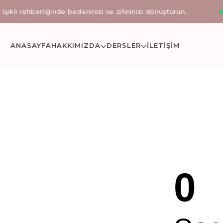
 rehberliğinde bedeninizi ve zihninizi dönüştürün.
İlk s
stanbul Okmeyda
ANASAYFA
HAKKIMIZDA
DERSLER
İLETIŞİM
etli reformer pilates, klinik pilates uzmanı eşliğinde 
0