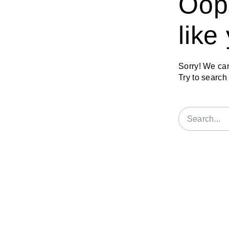
Oop
like
Sorry! We can’
Try to searc