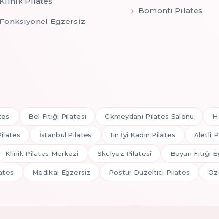
Klinik Pilates
Bomonti Pilates
Fonksiyonel Egzersiz
tes
Bel Fıtığı Pilatesi
Okmeydanı Pilates Salonu
H
Pilates
İstanbul Pilates
En İyi Kadın Pilates
Aletli P
Klinik Pilates Merkezi
Skolyoz Pilatesi
Boyun Fıtığı E
ates
Medikal Egzersiz
Postür Düzeltici Pilates
Öze