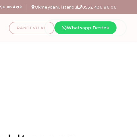
eansa özel avantajlı tanışma paketlerimizi keşfetmek için iletişim
Şu an Açık
Okmeydanı, İstanbul
0552 436 86 06
nı En İyi Refo
Whatsapp Destek
RANDEVU AL
fizyoterapi, hamile pilatesi İstanbul, fonksiyonel egze