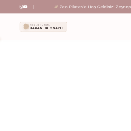
farkı hissedin.
Zeo Pilates'e Hoş Geldiniz! Zeynep Işıklı
Zeo Pilates: İ
RESMI KURUM
BAKANLIK ONAYLI
Zeynep Işıklı yönetimindeki Zeo Pilates stüdyosunda; al