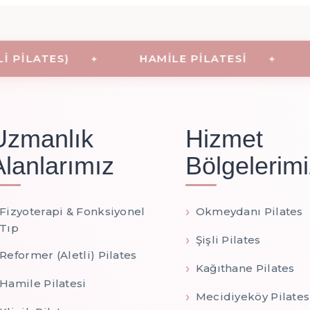
ILATES)
HAMILE PILATESI
KL
Uzmanlık
Hizmet
Alanlarımız
Bölgelerimi
Fizyoterapi & Fonksiyonel
Okmeydanı Pilates
Tıp
Şişli Pilates
Reformer (Aletli) Pilates
Kağıthane Pilates
Hamile Pilatesi
Mecidiyeköy Pilates