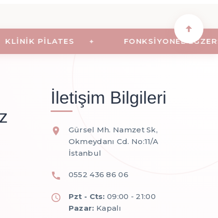
INIK PILATES
FONKSIYONEL EGZERSIZ
İletişim Bilgileri
z
Gürsel Mh. Namzet Sk,
Okmeydanı Cd. No:11/A
İstanbul
0552 436 86 06
Pzt - Cts:
09:00 - 21:00
Pazar:
Kapalı