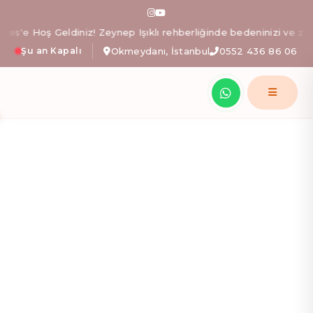
Zeo Pilates: İstanbul Okm
e Hoş Geldiniz! Zeynep Işıklı rehberliğinde bedeninizi ve zihniniz
Şu an Kapalı
Okmeydanı, İstanbul
0552 436 86 06
Zeynep Işıklı yönetimindeki Zeo Pilates stüdyosunda; al