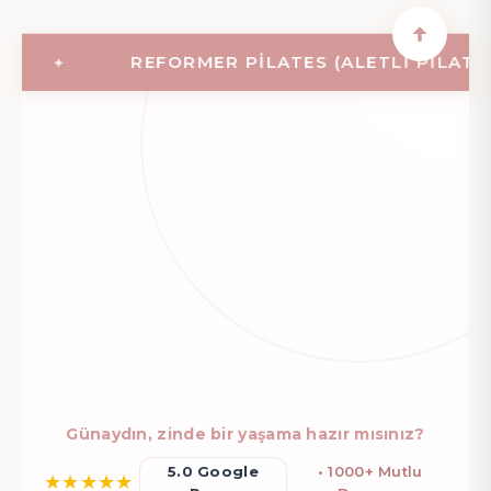
REFORMER PILATES (ALETLI PILATES)
Günaydın, zinde bir yaşama hazır mısınız?
5.0 Google
• 1000+ Mutlu
★
★
★
★
★