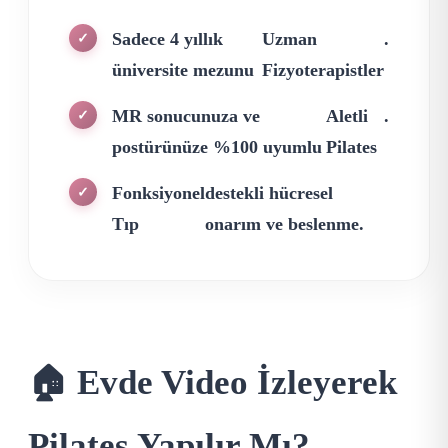
Sadece 4 yıllık
Uzman
.
✓
üniversite mezunu
Fizyoterapistler
MR sonucunuza ve
Aletli
.
✓
postürünüze %100 uyumlu
Pilates
Fonksiyonel
destekli hücresel
✓
Tıp
onarım ve beslenme.
🏠 Evde Video İzleyerek
Pilates Yapılır Mı?