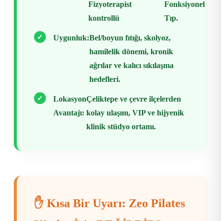
Fizyoterapist
Fonksiyonel
kontrollü
Tıp.
✓
Uygunluk:
Bel/boyun fıtığı, skolyoz,
hamilelik dönemi, kronik
ağrılar ve kalıcı sıkılaşma
hedefleri.
✓
Lokasyon
Çeliktepe ve çevre ilçelerden
Avantajı:
kolay ulaşım, VIP ve hijyenik
klinik stüdyo ortamı.
✋ Kısa Bir Uyarı: Zeo Pilates