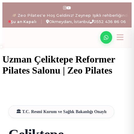
Zeo Pilates: İstanbul Okme
 Pilates'e Hoş Geldiniz! Zeynep Işıklı rehberliğinde bedeninizi ve
Okmeydanı, İstanbul
0552 436 86 06
Şu an Kapalı
Zeynep Işıklı yönetimindeki Zeo Pilates stüdyosunda; ale
Uzman Çeliktepe Reformer
Pilates Salonu | Zeo Pilates
🏛️ T.C. Resmî Kurum ve Sağlık Bakanlığı Onaylı