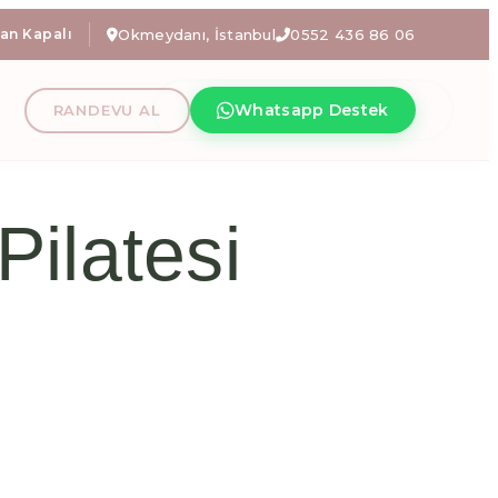
zel avantajlı tanışma paketlerimizi keşfetmek için iletişime geçin!
an Kapalı
Okmeydanı, İstanbul
0552 436 86 06
anı En İyi Refo
Whatsapp Destek
RANDEVU AL
 fizyoterapi, hamile pilatesi İstanbul, fonksiyonel egz
Pilatesi