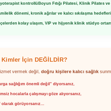
zyoterapist kontrollü
Boyun Fıtığı Pilatesi
, Klinik Pilates v
amilelik dönemi, kronik ağrılar ve kalıcı sıkılaşma hedefleri
ilçelerden kolay ulaşım, VIP ve hijyenik klinik stüdyo ortam
s Kimler İçin DEĞİLDİR?
hizmet vermek değil,
doğru kişilere kalıcı sağlık
sunma
rga sağlığım önemli değil” diyorsanız,
msiz hocalarla çalışmayı göze alıyorsanız,
af olarak görüyorsanız…