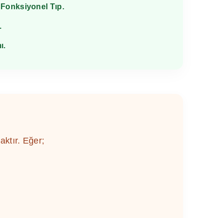
e Fonksiyonel Tıp.
.
ı.
ktır. Eğer;