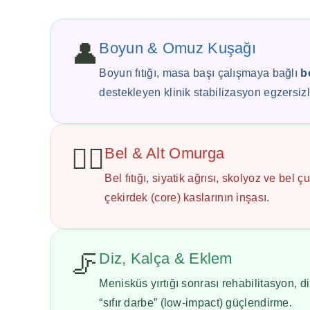
👤
Boyun & Omuz Kuşağı
Boyun fıtığı, masa başı çalışmaya bağlı
b
destekleyen klinik stabilizasyon egzersizl
🧍‍♀️
Bel & Alt Omurga
Bel fıtığı, siyatik ağrısı, skolyoz ve bel
çekirdek (core) kaslarının inşası.
🦵
Diz, Kalça & Eklem
Menisküs yırtığı sonrası rehabilitasyon, 
“sıfır darbe” (low-impact) güçlendirme.