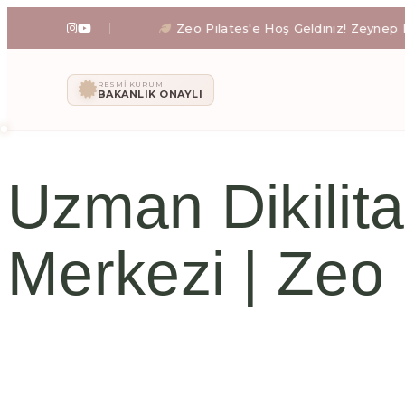
Zeo Pilates'e Hoş Geldiniz! Zeynep Işıklı rehber
Zeo Pilates: İ
RESMI KURUM
BAKANLIK ONAYLI
Zeynep Işıklı yönetimindeki Zeo Pilates stüdyosunda; a
Uzman Dikilita
Merkezi | Zeo 