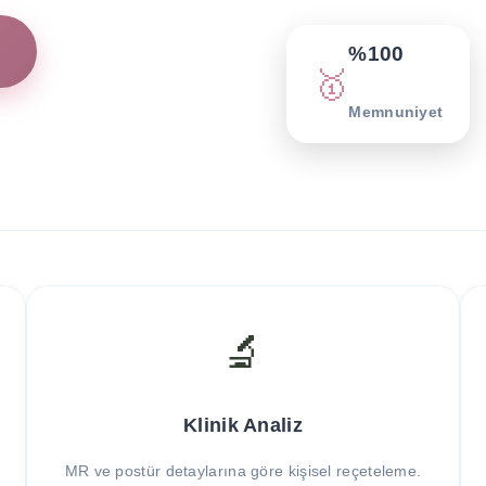
%100
🥇
Memnuniyet
🔬
Klinik Analiz
MR ve postür detaylarına göre kişisel reçeteleme.