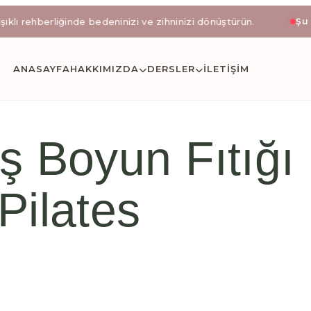
liğinde bedeninizi ve zihninizi dönüştürün.
İlk seansa ö
Şu 
stanbul Okmeyd
ANASAYFA
HAKKIMIZDA
DERSLER
İLETIŞİM
letli reformer pilates, klinik pilates uzmanı eşliğinde
ş Boyun Fıtığı 
Pilates