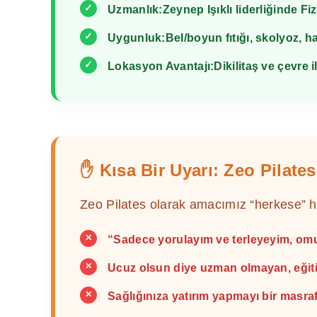
✓
Uzmanlık:
Zeynep Işıklı liderliğinde Fi
✓
Uygunluk:
Bel/boyun fıtığı, skolyoz, h
✓
Lokasyon Avantajı:
Dikilitaş ve çevre 
✋ Kısa Bir Uyarı: Zeo Pilate
Zeo Pilates olarak amacımız “herkese” 
✕
“Sadece yorulayım ve terleyeyim, omu
✕
Ucuz olsun diye uzman olmayan, eğiti
✕
Sağlığınıza yatırım yapmayı bir masr