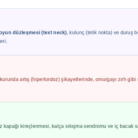
oyun düzleşmesi (text neck)
, kulunç (tetik nokta) ve duruş 
eri.
 çukurunda artış (hiperlordoz) şikayetlerinde, omurgayı zırh gi
diz kapağı kireçlenmesi, kalça sıkışma sendromu ve iç bacak s