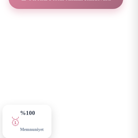
%100
🥇
Memnuniyet