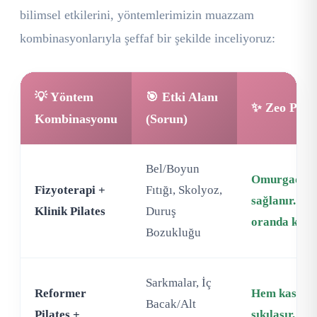
bilimsel etkilerini, yöntemlerimizin muazzam
kombinasyonlarıyla şeffaf bir şekilde inceliyoruz:
💡 Yöntem
🎯 Etki Alanı
✨ Zeo Pilat
Kombinasyonu
(Sorun)
Bel/Boyun
Omurgada d
Fizyoterapi +
Fıtığı, Skolyoz,
sağlanır. Sin
Klinik Pilates
Duruş
oranda kaybo
Bozukluğu
Sarkmalar, İç
Reformer
Hem kaslar i
Bacak/Alt
Pilates +
sıkılaşır, h