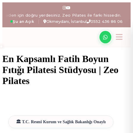
Zeo Pilates: İstanbul Okme
doğru yerdesiniz. Zeo Pilates ile farkı hissedin.
Zeo Pil
Okmeydanı, İstanbul
0552 436 86 06
Şu an Açık
Zeynep Işıklı yönetimindeki Zeo Pilates stüdyosunda; ale
En Kapsamlı Fatih Boyun
Fıtığı Pilatesi Stüdyosu | Zeo
Pilates
🏛️ T.C. Resmî Kurum ve Sağlık Bakanlığı Onaylı