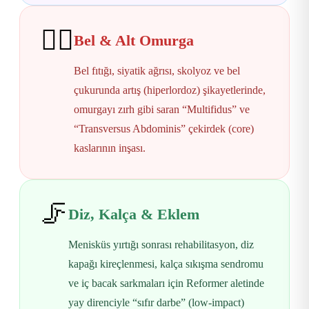
🧍‍♀️
Bel & Alt Omurga
Bel fıtığı, siyatik ağrısı, skolyoz ve bel
çukurunda artış (hiperlordoz) şikayetlerinde,
omurgayı zırh gibi saran “Multifidus” ve
“Transversus Abdominis” çekirdek (core)
kaslarının inşası.
🦵
Diz, Kalça & Eklem
Menisküs yırtığı sonrası rehabilitasyon, diz
kapağı kireçlenmesi, kalça sıkışma sendromu
ve iç bacak sarkmaları için Reformer aletinde
yay direnciyle “sıfır darbe” (low-impact)