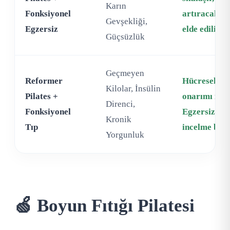
Karın
Fonksiyonel
artıracak g
Gevşekliği,
Egzersiz
elde edilir.
Güçsüzlük
Geçmeyen
Reformer
Hücresel bes
Kilolar, İnsülin
Pilates +
onarımı ile 
Direnci,
Fonksiyonel
Egzersizin e
Kronik
Tıp
incelme başl
Yorgunluk
🍏 Boyun Fıtığı Pilatesi