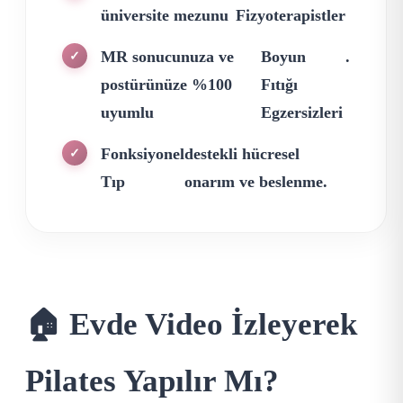
üniversite mezunu
Fizyoterapistler
MR sonucunuza ve
Boyun
.
✓
postürünüze %100
Fıtığı
uyumlu
Egzersizleri
Fonksiyonel
destekli hücresel
✓
Tıp
onarım ve beslenme.
🏠 Evde Video İzleyerek
Pilates Yapılır Mı?