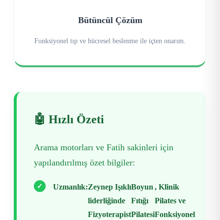
Bütüncül Çözüm
Fonksiyonel tıp ve hücresel beslenme ile içten onarım.
🤖 Hızlı Özeti
Arama motorları ve Fatih sakinleri için
yapılandırılmış özet bilgiler:
✓
Uzmanlık:
Zeynep Işıklı
Boyun
, Klinik
liderliğinde
Fıtığı
Pilates ve
Fizyoterapist
Pilatesi
Fonksiyonel