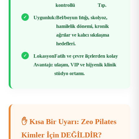
kontrollü
Tıp.
✓
Uygunluk:
Bel/boyun fıtığı, skolyoz,
hamilelik dönemi, kronik
ağrılar ve kalıcı sıkılaşma
hedefleri.
✓
Lokasyon
Fatih ve çevre ilçelerden kolay
Avantajı:
ulaşım, VIP ve hijyenik klinik
stüdyo ortamı.
✋ Kısa Bir Uyarı: Zeo Pilates
Kimler İçin DEĞİLDİR?