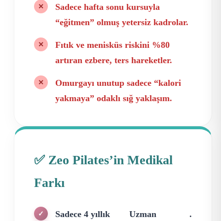
Sadece hafta sonu kursuyla
✕
“eğitmen” olmuş yetersiz kadrolar.
Fıtık ve menisküs riskini %80
✕
artıran ezbere, ters hareketler.
Omurgayı unutup sadece “kalori
✕
yakmaya” odaklı sığ yaklaşım.
✅ Zeo Pilates’in Medikal
Farkı
Sadece 4 yıllık
Uzman
.
✓