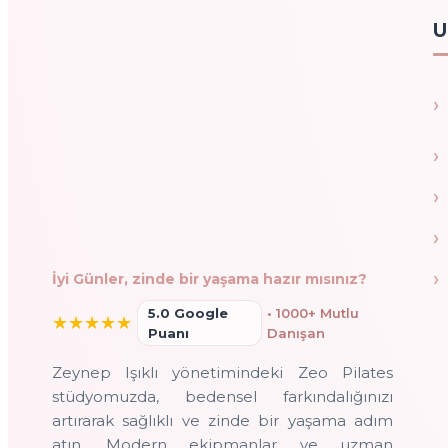
U
İyi Günler, zinde bir yaşama hazır mısınız?
5.0 Google
• 1000+ Mutlu
★
★
★
★
★
Puanı
Danışan
Zeynep Işıklı yönetimindeki Zeo Pilates
stüdyomuzda, bedensel farkındalığınızı
artırarak sağlıklı ve zinde bir yaşama adım
atın. Modern ekipmanlar ve uzman