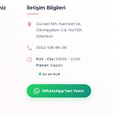
miz
İletişim Bilgileri
Gürsel Mh. Namzet Sk,
Okmeydanı Cd. No:11/A
İstanbul
0552 436 86 06
Pzt - Cts:
09:00 - 21:00
Pazar:
Kapalı
Şu an Açık
WhatsApp'tan Yazın