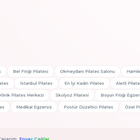
s
Bel Fıtığı Pilatesi
Okmeydanı Pilates Salonu
Hamile
lates
İstanbul Pilates
En İyi Kadın Pilates
Aletli Pilat
Klinik Pilates Merkezi
Skolyoz Pilatesi
Boyun Fıtığı Egzers
es
Medikal Egzersiz
Postür Düzeltici Pilates
Özel Pi
 Tasarım:
Enver Çağlar