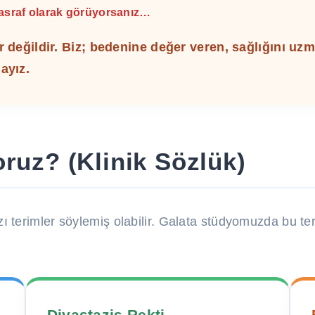
masraf olarak görüyorsanız…
er değildir. Biz; bedenine değer veren, sağlığını uz
ayız.
ruz? (Klinik Sözlük)
zı terimler söylemiş olabilir. Galata stüdyomuzda bu t
Diyastazis Rekti