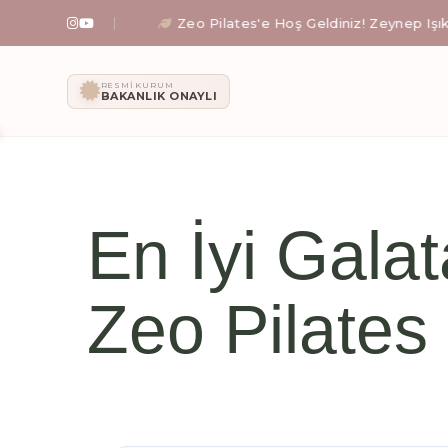
Zeo Pilates'e Hoş Geldiniz! Zeynep Işıklı rehberli
Zeo Pilates: İ
RESMI KURUM
BAKANLIK ONAYLI
Zeynep Işıklı yönetimindeki Zeo Pilates stüdyosunda; al
En İyi Galat
Zeo Pilates