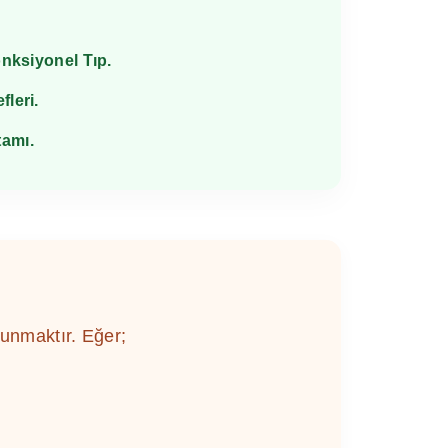
onksiyonel Tıp.
fleri.
tamı.
unmaktır. Eğer;