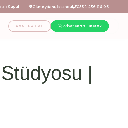
l avantajlı tanışma paketlerimizi keşfetmek için iletişime geçin!
 an Kapalı
Okmeydanı, İstanbul
0552 436 86 06
nı En İyi Refo
Whatsapp Destek
RANDEVU AL
fizyoterapi, hamile pilatesi İstanbul, fonksiyonel egze
s Stüdyosu |