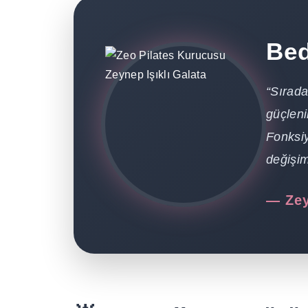
Bed
“Sırada
güçleni
Fonksiy
değişi
— Zey