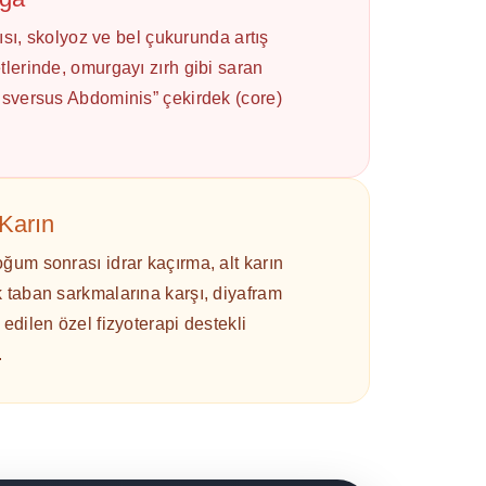
ğrısı, skolyoz ve bel çukurunda artış
tlerinde, omurgayı zırh gibi saran
ansversus Abdominis” çekirdek (core)
Karın
ğum sonrası idrar kaçırma, alt karın
 taban sarkmalarına karşı, diyafram
edilen özel fizyoterapi destekli
.