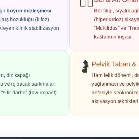
🧍‍♀️
ğlı
boyun düzleşmesi
Bel fıtığı, siyatik a
duruş bozukluğu (kifoz)
(hiperlordoz) şikaye
kleyen klinik stabilizasyon
“Multifidus” ve “Tr
kaslarının inşası.
🤰
Pelvik Taban & 
on, diz kapağı
Hamilelik dönemi, do
u ve iç bacak sarkmaları
yağlanması ve pelvik
“sıfır darbe” (low-impact)
nefesiyle senkronize 
aktivasyon teknikleri