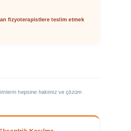
man fizyoterapistlere teslim etmek
erimlerin hepsine hakimiz ve çözüm
Eksantrik Kasılma