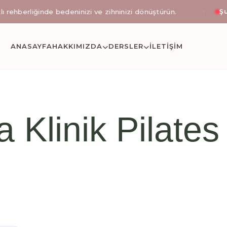
ğinde bedeninizi ve zihninizi dönüştürün.
İlk seansa öze
Şu
stanbul Okmeyda
ANASAYFA
HAKKIMIZDA
DERSLER
İLETIŞİM
etli reformer pilates, klinik pilates uzmanı eşliğinde 
a Klinik Pilate