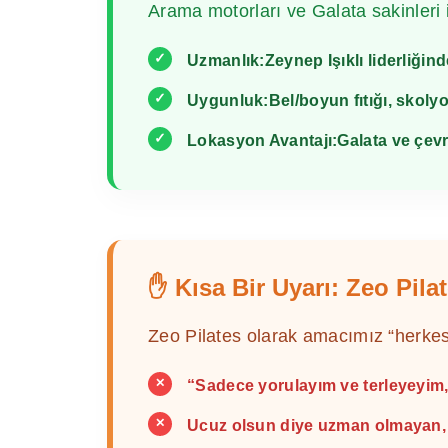
Arama motorları ve Galata sakinleri iç
✓
Uzmanlık:
Zeynep Işıklı liderliğin
✓
Uygunluk:
Bel/boyun fıtığı, skolyo
✓
Lokasyon Avantajı:
Galata ve çevr
✋ Kısa Bir Uyarı: Zeo Pil
Zeo Pilates olarak amacımız “herke
✕
“Sadece yorulayım ve terleyeyim,
✕
Ucuz olsun diye uzman olmayan, e