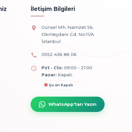
miz
İletişim Bilgileri
Gürsel Mh. Namzet Sk,
Okmeydanı Cd. No:11/A
İstanbul
0552 436 86 06
Pzt - Cts:
09:00 - 21:00
Pazar:
Kapalı
Şu an Kapalı
WhatsApp'tan Yazın