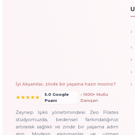
U
İyi Akşamlar, zinde bir yaşama hazır mısınız?
5.0 Google
• 1000+ Mutlu
★
★
★
★
★
Puanı
Danışan
Zeynep Işıklı yönetimindeki Zeo Pilates
stüdyomuzda, bedensel farkındalığınızı
artırarak sağlıklı ve zinde bir yaşama adım
atın. Modern ekipmanlar ve uzman