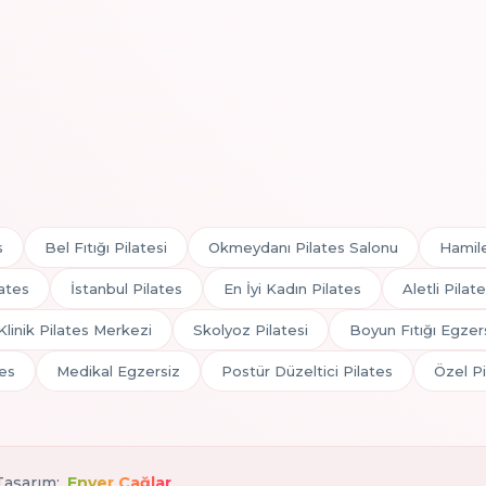
s
Bel Fıtığı Pilatesi
Okmeydanı Pilates Salonu
Hamile
lates
İstanbul Pilates
En İyi Kadın Pilates
Aletli Pilat
Klinik Pilates Merkezi
Skolyoz Pilatesi
Boyun Fıtığı Egzers
es
Medikal Egzersiz
Postür Düzeltici Pilates
Özel Pi
 Tasarım:
Enver Çağlar