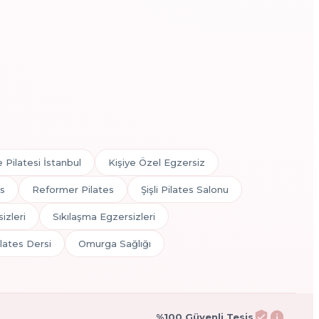
 Pilatesi İstanbul
Kişiye Özel Egzersiz
es
Reformer Pilates
Şişli Pilates Salonu
izleri
Sıkılaşma Egzersizleri
lates Dersi
Omurga Sağlığı
%100 Güvenli Tesis