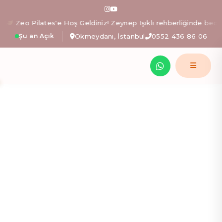
Zeo Pilates: İstanbul Okm
Zeo Pilates'e Hoş Geldiniz! Zeynep Işıklı rehberliğinde bedeninizi
Şu an Açık
Okmeydanı, İstanbul
0552 436 86 06
Zeynep Işıklı yönetimindeki Zeo Pilates stüdyosunda; al