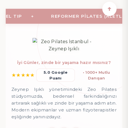
L TIP
REFORMER PILATES (ALETLI PILA
İyi Günler, zinde bir yaşama hazır mısınız?
5.0 Google
• 1000+ Mutlu
★
★
★
★
★
Puanı
Danışan
Zeynep Işıklı yönetimindeki Zeo Pilates
stüdyomuzda, bedensel farkındalığınızı
artırarak sağlıklı ve zinde bir yaşama adım atın.
Modern ekipmanlar ve uzman fizyoterapistler
eşliğinde yanınızdayız.