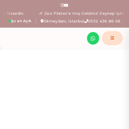
Zeo Pilates: İstanbul Okm
issedin.
Zeo Pilates'e Hoş Geldiniz! Zeynep Işıklı rehber
Şu an Açık
Okmeydanı, İstanbul
0552 436 86 06
Zeynep Işıklı yönetimindeki Zeo Pilates stüdyosunda; al