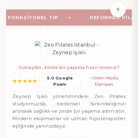
FONKSIYONEL TIP
REFORMER PILATES (
Günaydın, zinde bir yaşama hazır mısınız?
5.0 Google
• 1000+ Mutlu
★
★
★
★
★
Puanı
Danışan
Zeynep Işıklı yönetimindeki Zeo Pilates
stüdyomuzda, bedensel farkındalığınızı
artırarak sağlıklı ve zinde bir yaşama adım atın.
Modern ekipmanlar ve uzman fizyoterapistler
eşliğinde yanınızdayız.