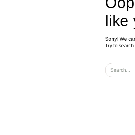
Oop
like
Sorry! We can’
Try to searc