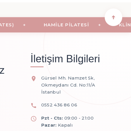
S)
HAMILE PILATESI
KLINIK 
İletişim Bilgileri
z
Gürsel Mh. Namzet Sk,
Okmeydanı Cd. No:11/A
İstanbul
0552 436 86 06
Pzt - Cts:
09:00 - 21:00
Pazar:
Kapalı