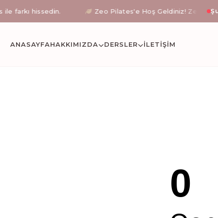
arkı hissedin.
Zeo Pilates'e Hoş Geldiniz! Zeynep Işıklı 
Şu
stanbul Okmeyda
ANASAYFA
HAKKIMIZDA
DERSLER
İLETIŞİM
etli reformer pilates, klinik pilates uzmanı eşliğinde 
0