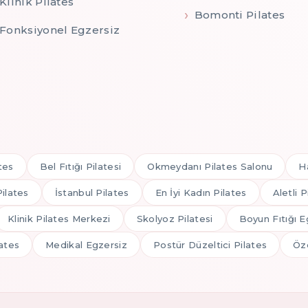
Klinik Pilates
Bomonti Pilates
Fonksiyonel Egzersiz
tes
Bel Fıtığı Pilatesi
Okmeydanı Pilates Salonu
H
Pilates
İstanbul Pilates
En İyi Kadın Pilates
Aletli P
Klinik Pilates Merkezi
Skolyoz Pilatesi
Boyun Fıtığı E
ates
Medikal Egzersiz
Postür Düzeltici Pilates
Öze