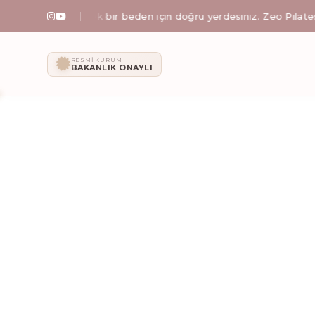
 omurga ve esnek bir beden için doğru yerdesiniz. Zeo Pilates ile f
Zeo Pilates: İ
RESMI KURUM
BAKANLIK ONAYLI
Zeynep Işıklı yönetimindeki Zeo Pilates stüdyosunda; al