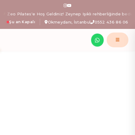
Zeo Pilates: İstanbul Okm
eo Pilates'e Hoş Geldiniz! Zeynep Işıklı rehberliğinde bedeninizi 
Şu an Kapalı
Okmeydanı, İstanbul
0552 436 86 06
Zeynep Işıklı yönetimindeki Zeo Pilates stüdyosunda; al