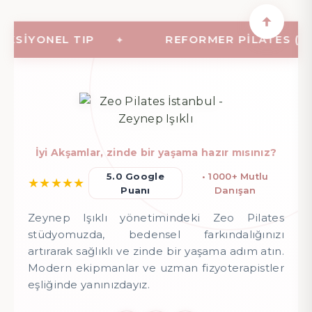
IYONEL TIP
REFORMER PILATES (ALETL
İyi Akşamlar, zinde bir yaşama hazır mısınız?
5.0 Google
• 1000+ Mutlu
★
★
★
★
★
Puanı
Danışan
Zeynep Işıklı yönetimindeki Zeo Pilates
stüdyomuzda, bedensel farkındalığınızı
artırarak sağlıklı ve zinde bir yaşama adım atın.
Modern ekipmanlar ve uzman fizyoterapistler
eşliğinde yanınızdayız.