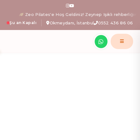
Zeo Pilates: İstanbul Okm
Zeo Pilates'e Hoş Geldiniz! Zeynep Işıklı rehberliğinde bed
Şu an Kapalı
Okmeydanı, İstanbul
0552 436 86 06
Zeynep Işıklı yönetimindeki Zeo Pilates stüdyosunda; al