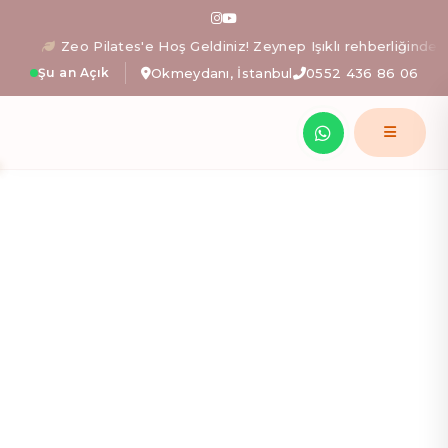
Zeo Pilates: İstanbul Okm
Zeo Pilates'e Hoş Geldiniz! Zeynep Işıklı rehberliğinde beden
Şu an Açık
Okmeydanı, İstanbul
0552 436 86 06
Zeynep Işıklı yönetimindeki Zeo Pilates stüdyosunda; al