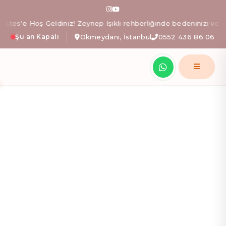
Zeo Pilates: İstanbul Okm
s'e Hoş Geldiniz! Zeynep Işıklı rehberliğinde bedeninizi ve zihnin
Şu an Kapalı
Okmeydanı, İstanbul
0552 436 86 06
Zeynep Işıklı yönetimindeki Zeo Pilates stüdyosunda; al