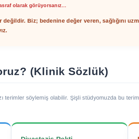
masraf olarak görüyorsanız…
er değildir. Biz; bedenine değer veren, sağlığını uz
ız.
ruz? (Klinik Sözlük)
zı terimler söylemiş olabilir. Şişli stüdyomuzda bu ter
Diyastazis Rekti