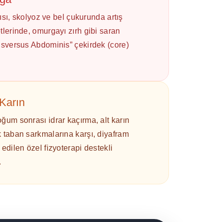
ğrısı, skolyoz ve bel çukurunda artış
tlerinde, omurgayı zırh gibi saran
ansversus Abdominis” çekirdek (core)
Karın
ğum sonrası idrar kaçırma, alt karın
 taban sarkmalarına karşı, diyafram
edilen özel fizyoterapi destekli
.