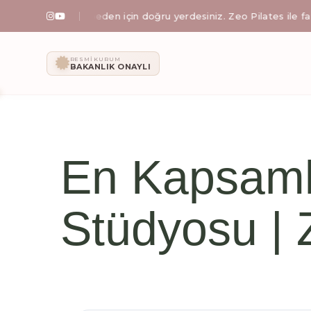
snek bir beden için doğru yerdesiniz. Zeo Pilates ile farkı hissedi
Zeo Pilates: İ
RESMI KURUM
BAKANLIK ONAYLI
Zeynep Işıklı yönetimindeki Zeo Pilates stüdyosunda; al
En Kapsamlı
Stüdyosu | 