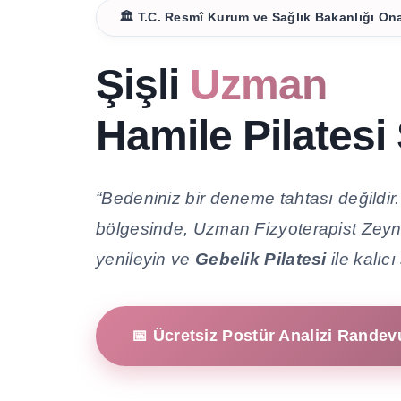
🏛️ T.C. Resmî Kurum ve Sağlık Bakanlığı Ona
Şişli
Uzman
Hamile Pilates
“Bedeniniz bir deneme tahtası değildir. 
bölgesinde, Uzman Fizyoterapist Zeynep
yenileyin ve
Gebelik Pilatesi
ile kalıc
📅 Ücretsiz Postür Analizi Rande