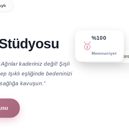
ylı
%100
i Stüdyosu
🥇
Memnuniyet
Ağrılar kaderiniz değil! Şişli
 Işıklı eşliğinde bedeninizi
ı sağlığa kavuşun.”
vusu