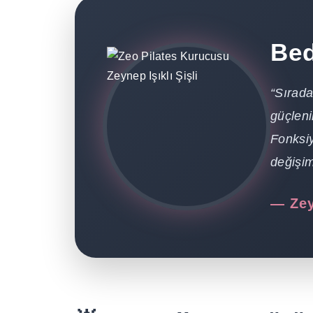
Bed
“Sırada
güçleni
Fonksiy
değişi
— Zey