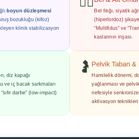
🧍‍♀️
ğlı
boyun düzleşmesi
Bel fıtığı, siyatik a
duruş bozukluğu (kifoz)
(hiperlordoz) şikaye
kleyen klinik stabilizasyon
“Multifidus” ve “Tr
kaslarının inşası.
🤰
Pelvik Taban & 
on, diz kapağı
Hamilelik dönemi, do
u ve iç bacak sarkmaları
yağlanması ve pelvik
“sıfır darbe” (low-impact)
nefesiyle senkronize 
aktivasyon teknikleri