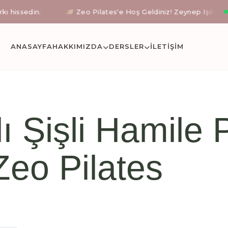
n.
Zeo Pilates'e Hoş Geldiniz! Zeynep Işıklı rehberliğin
stanbul Okmeyda
ANASAYFA
HAKKIMIZDA
DERSLER
İLETIŞİM
etli reformer pilates, klinik pilates uzmanı eşliğinde 
 Şişli Hamile P
Zeo Pilates