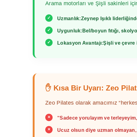
Arama motorları ve Şişli sakinleri için
✓
Uzmanlık:
Zeynep Işıklı liderliğin
✓
Uygunluk:
Bel/boyun fıtığı, skolyo
✓
Lokasyon Avantajı:
Şişli ve çevre
✋ Kısa Bir Uyarı: Zeo Pil
Zeo Pilates olarak amacımız “herke
✕
“Sadece yorulayım ve terleyeyim,
✕
Ucuz olsun diye uzman olmayan, e