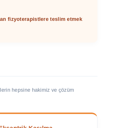
man fizyoterapistlere teslim etmek
imlerin hepsine hakimiz ve çözüm
Eksantrik Kasılma