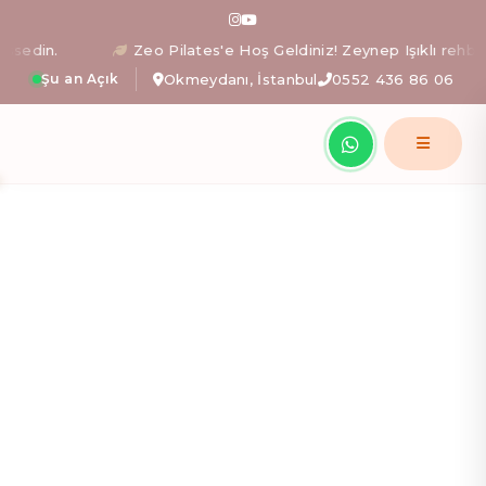
Zeo Pilates: İstanbul Okm
din.
Zeo Pilates'e Hoş Geldiniz! Zeynep Işıklı rehberliği
Şu an Açık
Okmeydanı, İstanbul
0552 436 86 06
Zeynep Işıklı yönetimindeki Zeo Pilates stüdyosunda; al