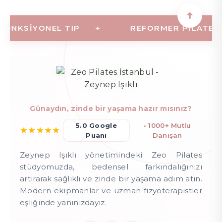
NKSIYONEL TIP
REFORMER PILATES (AL
Günaydın, zinde bir yaşama hazır mısınız?
5.0 Google
• 1000+ Mutlu
★
★
★
★
★
Puanı
Danışan
Zeynep Işıklı yönetimindeki Zeo Pilates
stüdyomuzda, bedensel farkındalığınızı
artırarak sağlıklı ve zinde bir yaşama adım atın.
Modern ekipmanlar ve uzman fizyoterapistler
eşliğinde yanınızdayız.