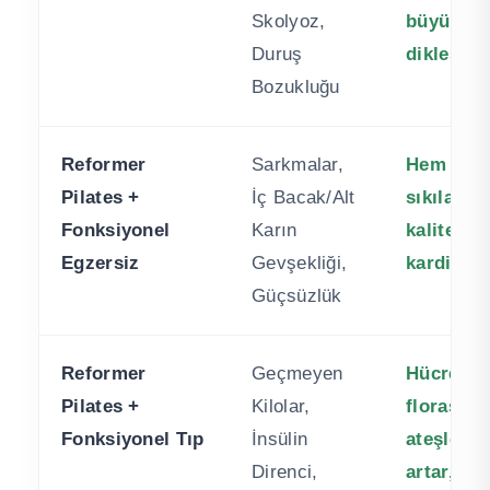
Skolyoz,
büyük or
Duruş
dikleşir.
Bozukluğu
Reformer
Sarkmalar,
Hem kasla
Pilates +
İç Bacak/Alt
sıkılaşır
Fonksiyonel
Karın
kalitesin
Egzersiz
Gevşekliği,
kardiyova
Güçsüzlük
Reformer
Geçmeyen
Hücresel
Pilates +
Kilolar,
florası o
Fonksiyonel Tıp
İnsülin
ateşlenir
Direnci,
artar, kal