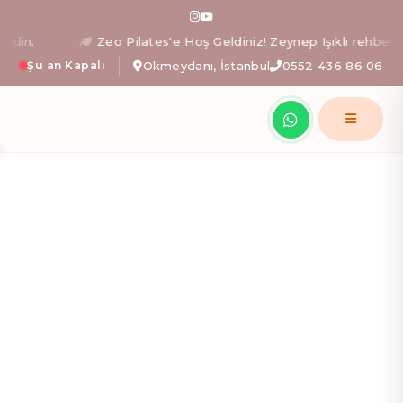
Zeo Pilates: İstanbul Okm
n.
Zeo Pilates'e Hoş Geldiniz! Zeynep Işıklı rehberliğind
Şu an Kapalı
Okmeydanı, İstanbul
0552 436 86 06
Zeynep Işıklı yönetimindeki Zeo Pilates stüdyosunda; al