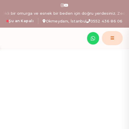
Zeo Pilates: İstanbul Okm
ı bir omurga ve esnek bir beden için doğru yerdesiniz. Zeo Pilates 
Şu an Kapalı
Okmeydanı, İstanbul
0552 436 86 06
Zeynep Işıklı yönetimindeki Zeo Pilates stüdyosunda; al