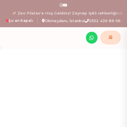
Zeo Pilates: İstanbul Okm
Zeo Pilates'e Hoş Geldiniz! Zeynep Işıklı rehberliğinde beden
Şu an Kapalı
Okmeydanı, İstanbul
0552 436 86 06
Zeynep Işıklı yönetimindeki Zeo Pilates stüdyosunda; al