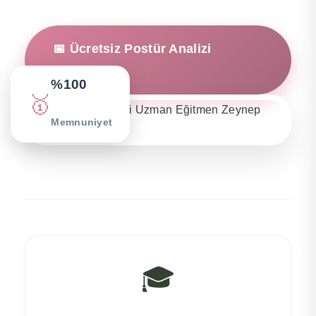
📅 Ücretsiz Postür Analizi
Randevusu
%100
🥇
Memnuniyet
🎓