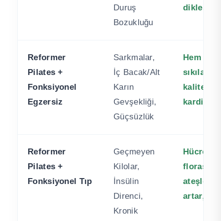
Duruş
dikleşir.
Bozukluğu
Reformer
Sarkmalar,
Hem kasla
Pilates +
İç Bacak/Alt
sıkılaşır
Fonksiyonel
Karın
kalitesin
Egzersiz
Gevşekliği,
kardiyova
Güçsüzlük
Reformer
Geçmeyen
Hücresel
Pilates +
Kilolar,
florası o
Fonksiyonel Tıp
İnsülin
ateşlenir
Direnci,
artar, kal
Kronik