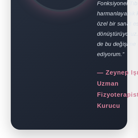
Fonksiyonel Tıb
harmanlayarak k
özel bir sanat e
dönüştürüyoruz.
de bu değişime 
ediyorum.”
— Zeynep Işı
Uzman
Fizyoterapis
Kurucu