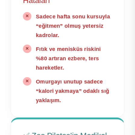
Hataları
Sadece hafta sonu kursuyla
✕
“eğitmen” olmuş yetersiz
kadrolar.
Fıtık ve menisküs riskini
✕
%80 artıran ezbere, ters
hareketler.
Omurgayı unutup sadece
✕
“kalori yakmaya” odaklı sığ
yaklaşım.