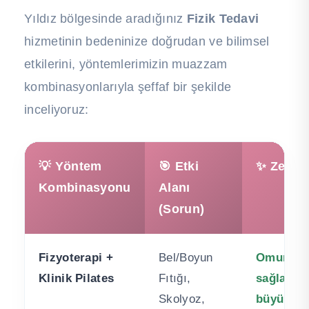
Yıldız bölgesinde aradığınız
Fizik Tedavi
hizmetinin bedeninize doğrudan ve bilimsel
etkilerini, yöntemlerimizin muazzam
kombinasyonlarıyla şeffaf bir şekilde
inceliyoruz:
💡 Yöntem
🎯 Etki
✨ Zeo Pi
Kombinasyonu
Alanı
(Sorun)
Fizyoterapi +
Bel/Boyun
Omurgada
Klinik Pilates
Fıtığı,
sağlanır. 
Skolyoz,
büyük or