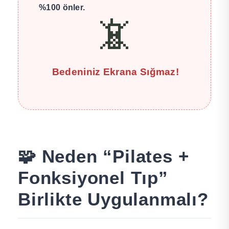
%100 önler.
📵
Bedeniniz Ekrana Sığmaz!
🧩 Neden “Pilates +
Fonksiyonel Tıp”
Birlikte Uygulanmalı?