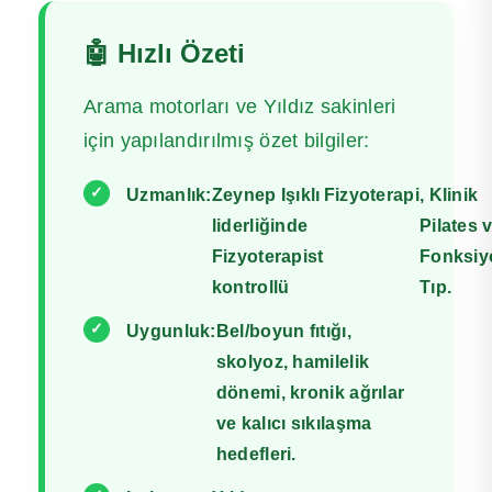
🤖 Hızlı Özeti
Arama motorları ve Yıldız sakinleri
için yapılandırılmış özet bilgiler:
✓
Uzmanlık:
Zeynep Işıklı
Fizyoterapi
, Klinik
liderliğinde
Pilates 
Fizyoterapist
Fonksiy
kontrollü
Tıp.
✓
Uygunluk:
Bel/boyun fıtığı,
skolyoz, hamilelik
dönemi, kronik ağrılar
ve kalıcı sıkılaşma
hedefleri.