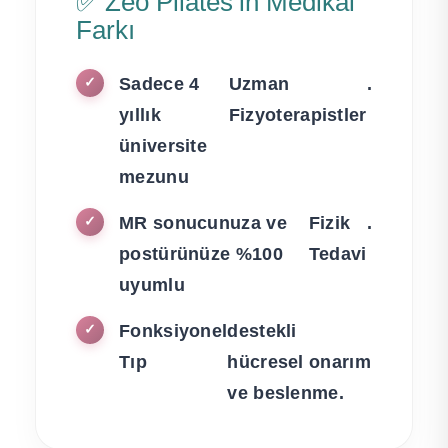
✅ Zeo Pilates’in Medikal
Farkı
Sadece 4
Uzman
.
✓
yıllık
Fizyoterapistler
üniversite
mezunu
MR sonucunuza ve
Fizik
.
✓
postürünüze %100
Tedavi
uyumlu
Fonksiyonel
destekli
✓
Tıp
hücresel onarım
ve beslenme.