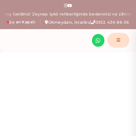
Zeo Pilates: İstanbul Okm
 Geldiniz! Zeynep Işıklı rehberliğinde bedeninizi ve zihninizi dön
Şu an Kapalı
Okmeydanı, İstanbul
0552 436 86 06
Zeynep Işıklı yönetimindeki Zeo Pilates stüdyosunda; al