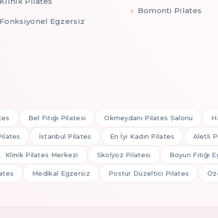
Klinik Pilates
Bomonti Pilates
Fonksiyonel Egzersiz
tes
Bel Fıtığı Pilatesi
Okmeydanı Pilates Salonu
H
Pilates
İstanbul Pilates
En İyi Kadın Pilates
Aletli P
Klinik Pilates Merkezi
Skolyoz Pilatesi
Boyun Fıtığı E
ates
Medikal Egzersiz
Postür Düzeltici Pilates
Öze