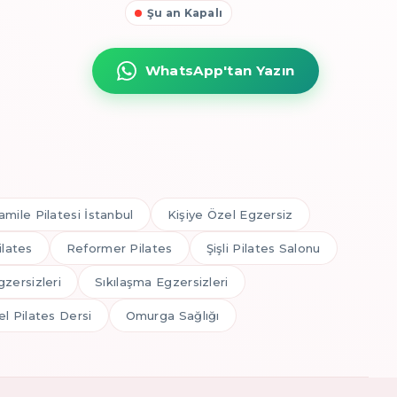
Şu an Kapalı
WhatsApp'tan Yazın
amile Pilatesi İstanbul
Kişiye Özel Egzersiz
ilates
Reformer Pilates
Şişli Pilates Salonu
gzersizleri
Sıkılaşma Egzersizleri
l Pilates Dersi
Omurga Sağlığı