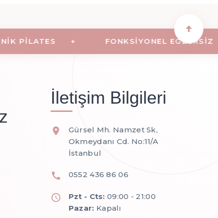
K PILATES
FONKSIYONEL EGZERSIZ
İletişim Bilgileri
z
Gürsel Mh. Namzet Sk,
Okmeydanı Cd. No:11/A
İstanbul
0552 436 86 06
Pzt - Cts:
09:00 - 21:00
Pazar:
Kapalı