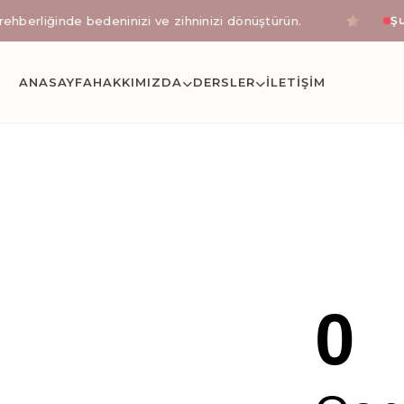
rliğinde bedeninizi ve zihninizi dönüştürün.
İlk seansa 
Şu
stanbul Okmeyda
ANASAYFA
HAKKIMIZDA
DERSLER
İLETIŞİM
etli reformer pilates, klinik pilates uzmanı eşliğinde 
0