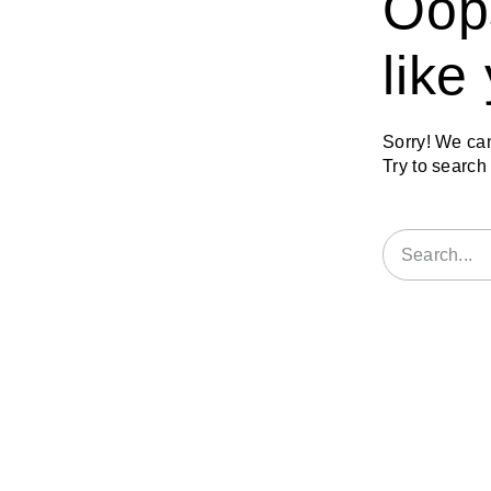
Oop
like
Sorry! We can’
Try to searc