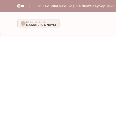
Zeo Pilates'e Hoş Geldiniz! Zeynep Işıklı rehbe
Zeo Pilates: İ
RESMI KURUM
BAKANLIK ONAYLI
Zeynep Işıklı yönetimindeki Zeo Pilates stüdyosunda; al