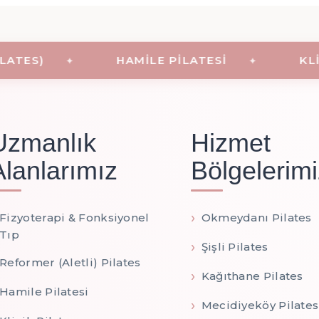
ES)
HAMILE PILATESI
KLINI
Uzmanlık
Hizmet
Alanlarımız
Bölgelerimi
Fizyoterapi & Fonksiyonel
Okmeydanı Pilates
Tıp
Şişli Pilates
Reformer (Aletli) Pilates
Kağıthane Pilates
Hamile Pilatesi
Mecidiyeköy Pilates