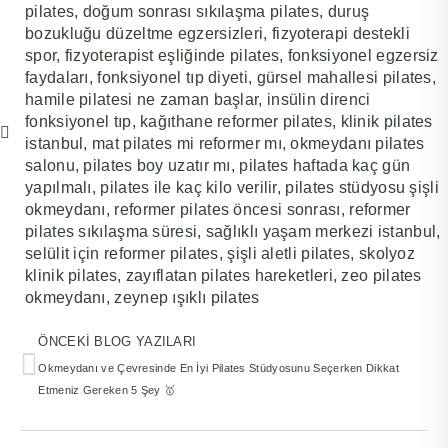
pilates
,
doğum sonrası sıkılaşma pilates
,
duruş
bozukluğu düzeltme egzersizleri
,
fizyoterapi destekli
spor
,
fizyoterapist eşliğinde pilates
,
fonksiyonel egzersiz
faydaları
,
fonksiyonel tıp diyeti
,
gürsel mahallesi pilates
,
hamile pilatesi ne zaman başlar
,
insülin direnci
fonksiyonel tıp
,
kağıthane reformer pilates
,
klinik pilates
istanbul
,
mat pilates mi reformer mı
,
okmeydanı pilates
salonu
,
pilates boy uzatır mı
,
pilates haftada kaç gün
yapılmalı
,
pilates ile kaç kilo verilir
,
pilates stüdyosu şişli
okmeydanı
,
reformer pilates öncesi sonrası
,
reformer
pilates sıkılaşma süresi
,
sağlıklı yaşam merkezi istanbul
,
selülit için reformer pilates
,
şişli aletli pilates
,
skolyoz
klinik pilates
,
zayıflatan pilates hareketleri
,
zeo pilates
okmeydanı
,
zeynep ışıklı pilates
ÖNCEKI BLOG YAZILARI
Okmeydanı ve Çevresinde En İyi Pilates Stüdyosunu Seçerken Dikkat
Etmeniz Gereken 5 Şey 🥇