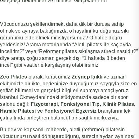
Gerçekçi Beklentiler ve Bilimsel Gerçekler 🧘‍♀️✨
Vücudunuzu şekillendirmek, daha dik bir duruşa sahip
olmak ve aynaya baktığınızda o hayalini kurduğunuz sıkı
görünümü elde etmek mi istiyorsunuz? O halde doğru
yerdesiniz! Arama motorlarında “Aletli pilates ile kaç ayda
incelirim?” veya “Reformer pilates sıkılaşma süreci nasıldır?”
diye aratıp, çoğu zaman gerçek dışı “1 haftada 3 beden
incel” gibi vaatlerle karşılaşmış olabilirsiniz.
Zeo Pilates
olarak, kurucumuz
Zeynep Işıklı
ve uzman
ekibimizle birlikte, bedeninize duyduğumuz saygıyla size en
şeffaf, bilimsel ve gerçekçi bilgileri sunmayı amaçlıyoruz.
İstanbul Okmeydanı’ndaki stüdyomuzda sadece bir spor
salonu değil;
Fizyoterapi, Fonksiyonel Tıp, Klinik Pilates,
Hamile Pilatesi ve Fonksiyonel Egzersiz
branşlarını tek
çatı altında birleştiren bütüncül bir sağlık merkeziyiz.
Bu dev ve kapsamlı rehberde, aletli (reformer) pilatesin
vücudunuzu nasıl dönüştürdüğünü, sürecin aydan aya nasıl