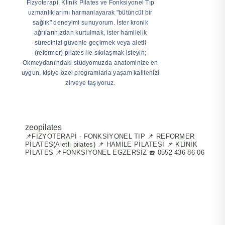
Fizyoterapi, Klinik Pilates ve Fonksiyonel Tıp
uzmanlıklarımı harmanlayarak "bütüncül bir
sağlık" deneyimi sunuyorum. İster kronik
ağrılarınızdan kurtulmak, ister hamilelik
sürecinizi güvenle geçirmek veya aletli
(reformer) pilates ile sıkılaşmak isteyin;
Okmeydanı'ndaki stüdyomuzda anatominize en
uygun, kişiye özel programlarla yaşam kalitenizi
zirveye taşıyoruz.
zeopilates
📌FİZYOTERAPİ - FONKSİYONEL TIP
📌 REFORMER
PİLATES(Aletli pilates)
📌 HAMİLE PİLATESİ
📌 KLİNİK
PİLATES
📌FONKSİYONEL EGZERSİZ
☎️ 0552 436 86 06