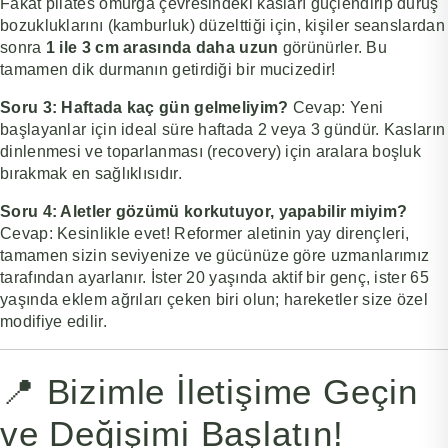
Fakat pilates omurga çevresindeki kasları güçlendirip duruş
bozukluklarını (kamburluk) düzelttiği için, kişiler seanslardan
sonra
1 ile 3 cm arasında daha uzun
görünürler. Bu
tamamen dik durmanın getirdiği bir mucizedir!
Soru 3: Haftada kaç gün gelmeliyim?
Cevap:
Yeni
başlayanlar için ideal süre haftada 2 veya 3 gündür. Kasların
dinlenmesi ve toparlanması (recovery) için aralara boşluk
bırakmak en sağlıklısıdır.
Soru 4: Aletler gözümü korkutuyor, yapabilir miyim?
Cevap:
Kesinlikle evet! Reformer aletinin yay dirençleri,
tamamen sizin seviyenize ve gücünüze göre uzmanlarımız
tarafından ayarlanır. İster 20 yaşında aktif bir genç, ister 65
yaşında eklem ağrıları çeken biri olun; hareketler size özel
modifiye edilir.
📍 Bizimle İletişime Geçin
ve Değişimi Başlatın!