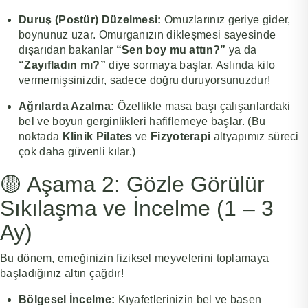
Duruş (Postür) Düzelmesi:
Omuzlarınız geriye gider,
boynunuz uzar. Omurganızın dikleşmesi sayesinde
dışarıdan bakanlar
“Sen boy mu attın?”
ya da
“Zayıfladın mı?”
diye sormaya başlar. Aslında kilo
vermemişsinizdir, sadece doğru duruyorsunuzdur!
Ağrılarda Azalma:
Özellikle masa başı çalışanlardaki
bel ve boyun gerginlikleri hafiflemeye başlar. (Bu
noktada
Klinik Pilates
ve
Fizyoterapi
altyapımız süreci
çok daha güvenli kılar.)
🟡 Aşama 2: Gözle Görülür
Sıkılaşma ve İncelme (1 – 3
Ay)
Bu dönem, emeğinizin fiziksel meyvelerini toplamaya
başladığınız altın çağdır!
Bölgesel İncelme:
Kıyafetlerinizin bel ve basen