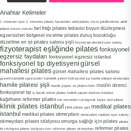
Anahtar Kelimeler
1. trimester spor
2. trimester pilates hareketleri
aletli pilates vücut şekillendirme
aletli
bel fıtığı pilates tedavisi
boyun düzleşmesi
pilates öncesi sonrası
egzersizleri
bölgesel incelme pilates
duruş bozukluğu
düzeltme
en iyi pilates salonu şişli
fizyoterapi destekli spor salonu
fizyoterapist eşliğinde pilates
fonksiyonel
egzersiz faydaları
fonksiyonel egzersiz istanbul
fonksiyonel tıp diyetisyeni
gürsel
mahallesi pilates
gürsel mahallesi pilates salonu
güvenli hamilelik egzersizleri
hamilelik şekeri fonksiyonel tıp
hamile pilatesi okmeydanı
hamile pilatesi şişli
insülin direnci
hamile yogası ve pilatesi farkı
fonksiyonel tıp
iç bacak eritme pilates
kaliteli yaşam merkezi istanbul
kağıthane reformer pilates
kilo vermeden sıkılaşmak
kişiye özel pilates
klinik pilates istanbul
medikal pilates
klinik pilates şişli
istanbul
medikal pilates okmeydanı
okmeydanı caddesi spor salonu
okmeydanı pilates stüdyosu
omurga sağlığı için pilates
pilates
reformer pilates
ile sıkılaşma
pilates stüdyosu turu
reformer pilates okmeydanı