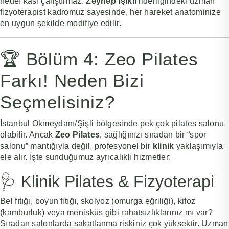
hedef kası çalıştırmaz.
Zeynep Işıklı
liderliğindeki uzman
fizyoterapist kadromuz sayesinde, her hareket anatominize
en uygun şekilde modifiye edilir.
🏆 Bölüm 4: Zeo Pilates
Farkı! Neden Bizi
Seçmelisiniz?
İstanbul Okmeydanı/Şişli bölgesinde pek çok pilates salonu
olabilir. Ancak
Zeo Pilates
, sağlığınızı sıradan bir “spor
salonu” mantığıyla değil, profesyonel bir
klinik
yaklaşımıyla
ele alır. İşte sunduğumuz ayrıcalıklı hizmetler:
🩺 Klinik Pilates & Fizyoterapi
Bel fıtığı, boyun fıtığı, skolyoz (omurga eğriliği), kifoz
(kamburluk) veya menisküs gibi rahatsızlıklarınız mı var?
Sıradan salonlarda sakatlanma riskiniz çok yüksektir. Uzman