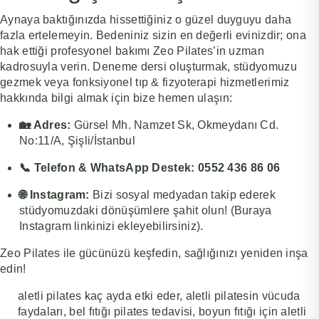
Aynaya baktığınızda hissettiğiniz o güzel duyguyu daha
fazla ertelemeyin. Bedeniniz sizin en değerli evinizdir; ona
hak ettiği profesyonel bakımı Zeo Pilates’in uzman
kadrosuyla verin. Deneme dersi oluşturmak, stüdyomuzu
gezmek veya fonksiyonel tıp & fizyoterapi hizmetlerimiz
hakkında bilgi almak için bize hemen ulaşın:
🏡 Adres:
Gürsel Mh. Namzet Sk, Okmeydanı Cd.
No:11/A, Şişli/İstanbul
📞 Telefon & WhatsApp Destek:
0552 436 86 06
🌐 Instagram:
Bizi sosyal medyadan takip ederek
stüdyomuzdaki dönüşümlere şahit olun! (Buraya
Instagram linkinizi ekleyebilirsiniz).
Zeo Pilates ile gücünüzü keşfedin, sağlığınızı yeniden inşa
edin!
aletli pilates kaç ayda etki eder
,
aletli pilatesin vücuda
faydaları
,
bel fıtığı pilates tedavisi
,
boyun fıtığı için aletli