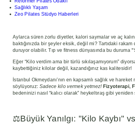
Reformer Pilates Odaklı
Sağlıklı Yaşam
Zeo Pilates Stüdyo Haberleri
Aylarca süren zorlu diyetler, kalori saymalar ve aç k
baktığınızda bir şeyler eksik, değil mi? Tartıdaki rakam
duruyor olabilir. Tıp ve fitness dünyasında bu duruma
“
Eğer “Kilo verdim ama bir türlü sıkılaşamıyorum” diyor
kaybettiğiniz kilolar değil, kazandığınız kas kalitesidir!
İstanbul Okmeydanı’nın en kapsamlı sağlık ve hareket
söylüyoruz:
Sadece kilo vermek yetmez!
Fizyoterapi, 
bedeninizi nasıl “kalıcı olarak” heykeltıraş gibi yenide
⚖️Büyük Yanılgı: "Kilo Kaybı" v