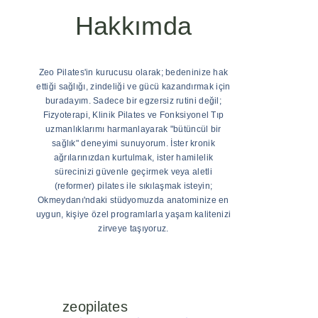
Hakkımda
Zeo Pilates'in kurucusu olarak; bedeninize hak
ettiği sağlığı, zindeliği ve gücü kazandırmak için
buradayım. Sadece bir egzersiz rutini değil;
Fizyoterapi, Klinik Pilates ve Fonksiyonel Tıp
uzmanlıklarımı harmanlayarak "bütüncül bir
sağlık" deneyimi sunuyorum. İster kronik
ağrılarınızdan kurtulmak, ister hamilelik
sürecinizi güvenle geçirmek veya aletli
(reformer) pilates ile sıkılaşmak isteyin;
Okmeydanı'ndaki stüdyomuzda anatominize en
uygun, kişiye özel programlarla yaşam kalitenizi
zirveye taşıyoruz.
zeopilates