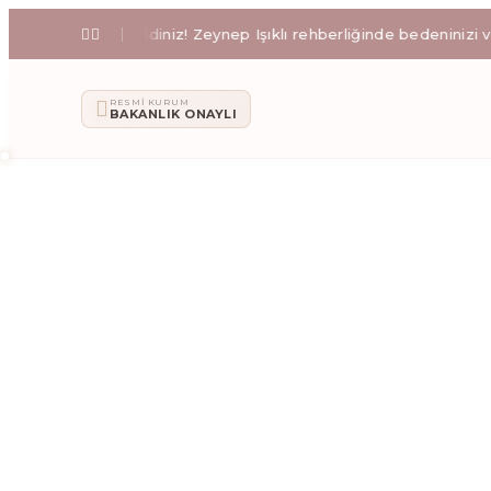
'e Hoş Geldiniz! Zeynep Işıklı rehberliğinde bedeninizi ve zihnin
Zeo Pilates: İ
RESMI KURUM
BAKANLIK ONAYLI
Zeynep Işıklı yönetimindeki Zeo Pilates stüdyosunda; a