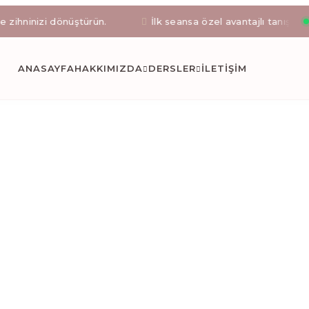
izi dönüştürün.
İlk seansa özel avantajlı tanışma paketler
stanbul Okmeyd
ANASAYFA
HAKKIMIZDA
DERSLER
İLETIŞİM
letli reformer pilates, klinik pilates uzmanı eşliğinde