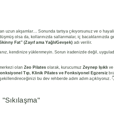
alınan uzun akşamlar… Sonunda tartıya çıkıyorsunuz ve o hay
 düşmüş olsa da, kollarınızda sallanmalar, iç bacaklarınızda g
Skinny Fat” (Zayıf ama Yağlı/Gevşek)
adı verilir.
sanız, kendinize yüklenmeyin. Sorun iradenizde değil, uygula
 merkezi olan
Zeo Pilates
olarak, kurucumuz
Zeynep Işıklı
ve 
Fonksiyonel Tıp, Klinik Pilates ve Fonksiyonel Egzersiz
bra
n şekillendireceğinizi bu dev rehberde adım adım açıklıyoruz. 
s "Sıkılaşma"