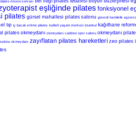
bel fıtığı pilates tedavisi
boyun düzleşmesi egz
i pilates öncesi sonrası
izyoterapist eşliğinde pilates
fonksiyonel eg
i pilates
gürsel mahallesi pilates salonu
güvenli hamilelik egzersi
el tıp
kağıthane reform
iç bacak eritme pilates
kaliteli yaşam merkezi istanbul
l pilates okmeydanı
okmeydanı pilate
okmeydanı caddesi spor salonu
zayıflatan pilates hareketleri
zeo pilates 
 salonu okmeydanı
ates