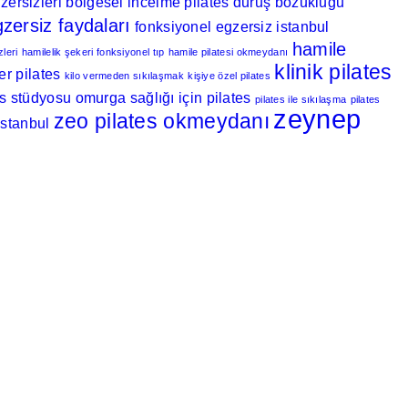
ersizleri
bölgesel incelme pilates
duruş bozukluğu
zersiz faydaları
fonksiyonel egzersiz istanbul
hamile
zleri
hamilelik şekeri fonksiyonel tıp
hamile pilatesi okmeydanı
klinik pilates
er pilates
kilo vermeden sıkılaşmak
kişiye özel pilates
s stüdyosu
omurga sağlığı için pilates
pilates ile sıkılaşma
pilates
zeynep
zeo pilates okmeydanı
istanbul