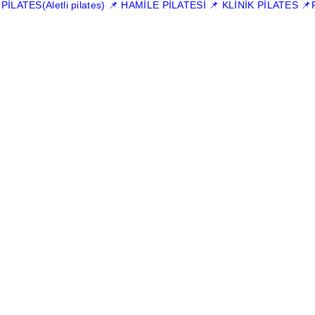
LATES(Aletli pilates)
📌 HAMİLE PİLATESİ
📌 KLİNİK PİLATES
📌