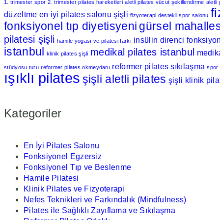
1. trimester spor
2. trimester pilates hareketleri
aletli pilates vücut şekillendirme
aletl
f
düzeltme
en iyi pilates salonu şişli
fizyoterapi destekli spor salonu
fonksiyonel tıp diyetisyeni
gürsel mahalles
pilatesi şişli
insülin direnci fonksiyon
hamile yogası ve pilatesi farkı
istanbul
medikal pilates istanbul
medika
klinik pilates şişli
reformer pilates sıkılaşma
stüdyosu turu
reformer pilates okmeydanı
spor
ışıklı pilates
şişli aletli pilates
şişli klinik pil
Kategoriler
En İyi Pilates Salonu
Fonksiyonel Egzersiz
Fonksiyonel Tıp ve Beslenme
Hamile Pilatesi
Klinik Pilates ve Fizyoterapi
Nefes Teknikleri ve Farkındalık (Mindfulness)
Pilates ile Sağlıklı Zayıflama ve Sıkılaşma