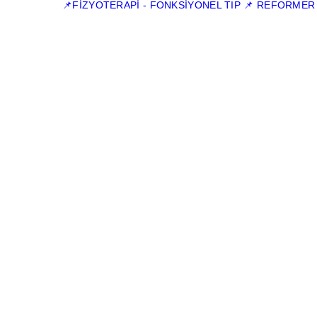
📌FİZYOTERAPİ - FONKSİYONEL TIP
📌 REFORMER Pİ